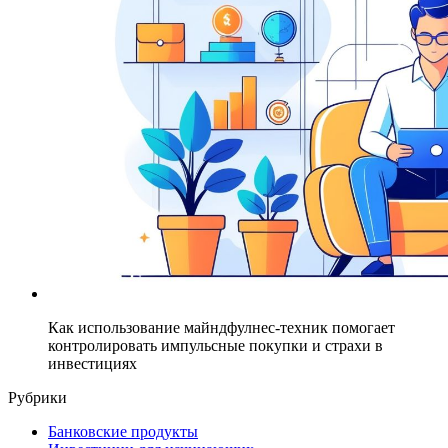
Как использование майндфулнес-техник помогает
контролировать импульсные покупки и страхи в
инвестициях
Рубрики
Банковские продукты