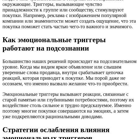
окружающие. Триггеры, вызывающие чувство
принадлежности к группе или сообществу, стимулируют
покупки. Например, реклама с изображением популярной
компании или знаменитости может создать ощущение, что эта
покупка поможет стать частью чего-то важного и значимого.
Как эмоциональные триггеры
работают на подсознании
Большинство наших решений происходит на подсознательном
уровне. Когда мы видим яркое объявление или слышим
уверенные слова продавца, внутри срабатывает цепочка
реакций, которая приводит к покупке. Мы порой даже не
осознаем, что именно вызвало желание что-то приобрести.
Эмоциональные триггеры вызывают реакции, связанные с
старой памятью или глубинными потребностями, поэтому их
воздействие столь сильное и трудно предсказуемое. Именно
поэтому многие покупки совершаются на эмоциях, а затем
уже подкрепляются рациональными доводами.
Стратегии ослабления влияния
эмоциональных триггеров