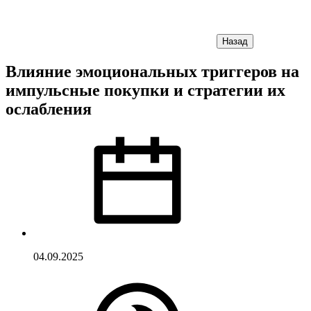
Назад
Влияние эмоциональных триггеров на
импульсные покупки и стратегии их
ослабления
04.09.2025