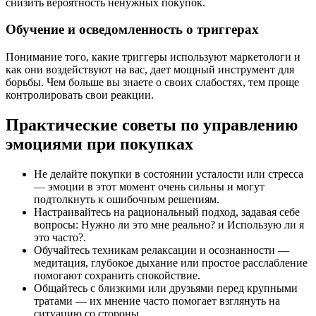
снизить вероятность ненужных покупок.
Обучение и осведомленность о триггерах
Понимание того, какие триггеры используют маркетологи и
как они воздействуют на вас, дает мощный инструмент для
борьбы. Чем больше вы знаете о своих слабостях, тем проще
контролировать свои реакции.
Практические советы по управлению
эмоциями при покупках
Не делайте покупки в состоянии усталости или стресса
— эмоции в этот момент очень сильны и могут
подтолкнуть к ошибочным решениям.
Настраивайтесь на рациональный подход, задавая себе
вопросы: Нужно ли это мне реально? и Использую ли я
это часто?.
Обучайтесь техникам релаксации и осознанности —
медитация, глубокое дыхание или простое расслабление
помогают сохранить спокойствие.
Общайтесь с близкими или друзьями перед крупными
тратами — их мнение часто помогает взглянуть на
ситуацию со стороны.