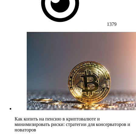
1379
Как копить на пенсию в криптовалюте и
минимизировать риски: стратегии для консерваторов и
новаторов