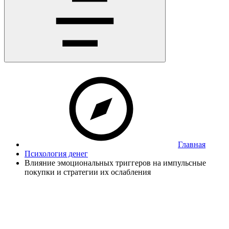
Главная
Психология денег
Влияние эмоциональных триггеров на импульсные
покупки и стратегии их ослабления