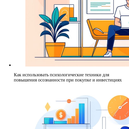
Как использовать психологические техники для
повышения осознанности при покупке и инвестициях