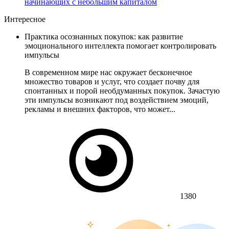
начинающих с небольшим капиталом
Интересное
Практика осознанных покупок: как развитие
эмоционального интеллекта помогает контролировать
импульсы
В современном мире нас окружает бесконечное
множество товаров и услуг, что создает почву для
спонтанных и порой необдуманных покупок. Зачастую
эти импульсы возникают под воздействием эмоций,
рекламы и внешних факторов, что может...
1380