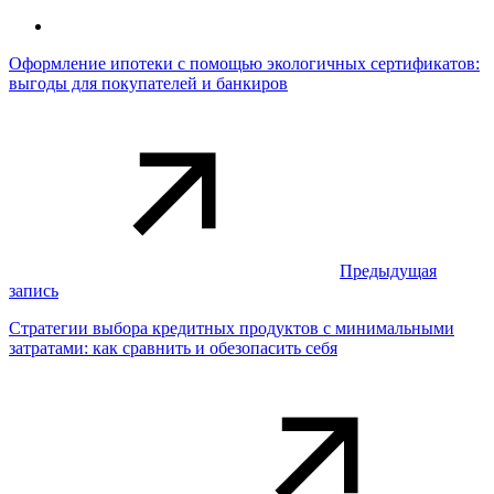
Оформление ипотеки с помощью экологичных сертификатов:
выгоды для покупателей и банкиров
Предыдущая
запись
Стратегии выбора кредитных продуктов с минимальными
затратами: как сравнить и обезопасить себя