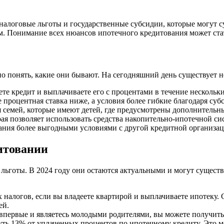
налоговые льготы и государственные субсидии, которые могут с
м. Понимание всех нюансов ипотечного кредитования может ст
 понять, какие они бывают. На сегодняшний день существует н
ете кредит и выплачиваете его с процентами в течение нескольки
 процентная ставка ниже, а условия более гибкие благодаря субс
 семей, которые имеют детей, где предусмотрены дополнительн
я позволяет использовать средства накопительно-ипотечной си
ния более выгодными условиями с другой кредитной организац
итовании
ьготы. В 2024 году они остаются актуальными и могут существ
налогов, если вы владеете квартирой и выплачиваете ипотеку. 
ей.
впервые и являетесь молодыми родителями, вы можете получить 
ть 13% от уплаченных процентов по ипотечному кредиту. Это м