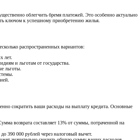
ущественно облегчить бремя платежей. Это особенно актуально
ать ключом к успешному приобретению жилья.
есколько распространенных вариантов:
х лет.
идиям и льготам от государства.
ые льготы.
стемы.
ией.
енно сократить ваши расходы на выплату кредита. Основные
Сумма возврата составляет 13% от суммы, потраченной на
до 390 000 рублей через налоговый вычет.
ожет значительно снизить общую сумму ваших расходов.