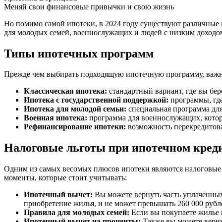
Меняй свои финансовые привычки и свою жизнь
Но помимо самой ипотеки, в 2024 году существуют различные 
для молодых семей, военнослужащих и людей с низким доходо
Типы ипотечных программ
Прежде чем выбирать подходящую ипотечную программу, важно
Классическая ипотека:
стандартный вариант, где вы бер
Ипотека с государственной поддержкой:
программы, где
Ипотека для молодой семьи:
специальная программа для
Военная ипотека:
программа для военнослужащих, котора
Рефинансирование ипотеки:
возможность перекредитова
Налоговые льготы при ипотечном кред
Одним из самых весомых плюсов ипотеки являются налоговые л
моменты, которые стоит учитывать:
Ипотечный вычет:
Вы можете вернуть часть уплаченных 
приобретение жилья, и не может превышать 260 000 рубл
Правила для молодых семей:
Если вы покупаете жилье 
Ипотечный вычет на проценты:
Также вы можете верну