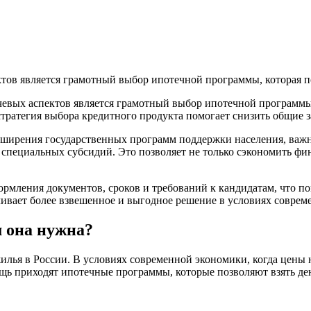
тов является грамотный выбор ипотечной программы, которая п
чевых аспектов является грамотный выбор ипотечной программы
тратегия выбора кредитного продукта помогает снизить общие з
сширения государственных программ поддержки населения, важн
 специальных субсидий. Это позволяет не только сэкономить фи
ормления документов, сроков и требований к кандидатам, что п
ечивает более взвешенное и выгодное решение в условиях совр
м она нужна?
лья в России. В условиях современной экономики, когда цены 
щь приходят ипотечные программы, которые позволяют взять ден