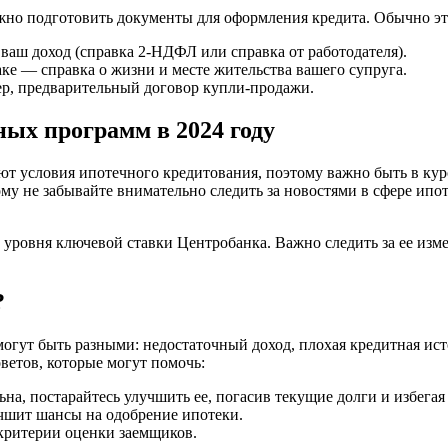
но подготовить документы для оформления кредита. Обычно эт
аш доход (справка 2-НДФЛ или справка от работодателя).
аке — справка о жизни и месте жительства вашего супруга.
, предварительный договор купли-продажи.
ых программ в 2024 году
ют условия ипотечного кредитования, поэтому важно быть в кур
 не забывайте внимательно следить за новостями в сфере ипоте
от уровня ключевой ставки Центробанка. Важно следить за ее из
?
огут быть разными: недостаточный доход, плохая кредитная ист
ветов, которые могут помочь:
ьна, постарайтесь улучшить ее, погасив текущие долги и избегая
чшит шансы на одобрение ипотеки.
критерии оценки заемщиков.