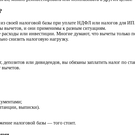
?
з своей налоговой базы при уплате НДФЛ или налогов для ИП. В
ды вычетов, и они применимы к разным ситуациям.
 расходы или инвестиции. Многие думают, что вычеты только п
ьно снизить налоговую нагрузку.
 депозитов или дивидендов, вы обязаны заплатить налог по став
 вычетов.
кументами;
итанции, выписки).
жение налоговой базы — того стоит.
иями