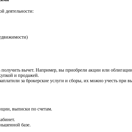
й деятельности:
едвижимости)
ь получить вычет. Например, вы приобрели акции или облигации 
купкой и продажей.
заплатили за брокерские услуги и сборы, их можно учесть при в
ции, выписки по счетам.
абинет.
ньшенной базе.