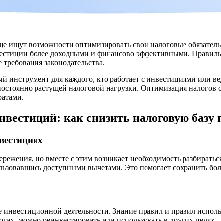
е ищут возможности оптимизировать свои налоговые обязатель
естиции более доходными и финансово эффективными. Правильн
е требования законодательства.
 инструмент для каждого, кто работает с инвестициями или ве
и постоянно растущей налоговой нагрузки. Оптимизация налого
ратами.
нвестиций: как снизить налоговую баз
вестициях
ежения, но вместе с этим возникает необходимость разбираться
льзовавшись доступными вычетами. Это помогает сохранить бол
нвестиционной деятельности. Знание правил и правил использ
логах, можно реинвестировать или использовать в других целях.