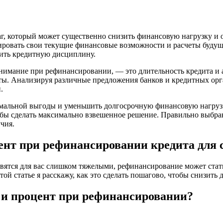
, который может существенно снизить финансовую нагрузку и о
ировать свои текущие финансовые возможности и расчеты буду
сить кредитную дисциплину.
нимание при рефинансировании, — это длительность кредита и 
ты. Анализируя различные предложения банков и кредитных ор
.
имальной выгоды и уменьшить долгосрочную финансовую нагруз
обы сделать максимально взвешенное решение. Правильно выбр
чия.
ент при рефинансировании кредита для 
тановятся для вас слишком тяжелыми, рефинансирование может с
ой статье я расскажу, как это сделать пошагово, чтобы снизить 
 и процент при рефинансировании?