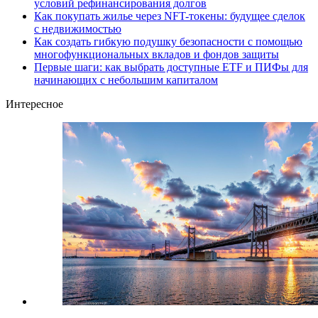
условий рефинансирования долгов
Как покупать жилье через NFT-токены: будущее сделок
с недвижимостью
Как создать гибкую подушку безопасности с помощью
многофункциональных вкладов и фондов защиты
Первые шаги: как выбрать доступные ETF и ПИФы для
начинающих с небольшим капиталом
Интересное