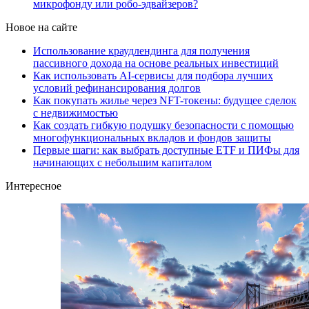
микрофонду или робо-эдвайзеров?
Новое на сайте
Использование краудлендинга для получения
пассивного дохода на основе реальных инвестиций
Как использовать AI-сервисы для подбора лучших
условий рефинансирования долгов
Как покупать жилье через NFT-токены: будущее сделок
с недвижимостью
Как создать гибкую подушку безопасности с помощью
многофункциональных вкладов и фондов защиты
Первые шаги: как выбрать доступные ETF и ПИФы для
начинающих с небольшим капиталом
Интересное