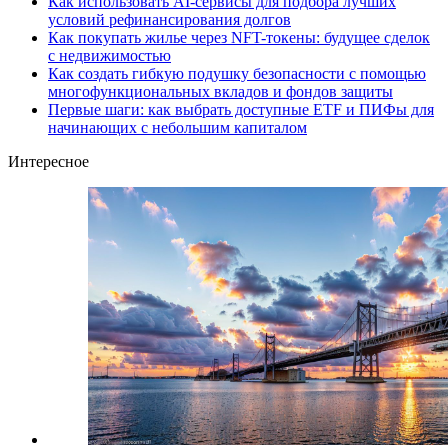
Как использовать AI-сервисы для подбора лучших
условий рефинансирования долгов
Как покупать жилье через NFT-токены: будущее сделок
с недвижимостью
Как создать гибкую подушку безопасности с помощью
многофункциональных вкладов и фондов защиты
Первые шаги: как выбрать доступные ETF и ПИФы для
начинающих с небольшим капиталом
Интересное