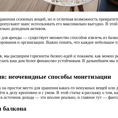
хранения сезонных вещей, но и отличная возможность превратит
пропускают шанс использовать его максимально выгодно. В это
тельно доходным активом.
 для аренды — существует множество способов извлечь из бал
ирования и организации. Важно понять, что каждое небольшое 
, мы расширим горизонты бизнес-идей и покажем, как можно ре
делать ваш дом более финансово устойчивым. В дальнейшем мы 
ив: неочевидные способы монетизации
к на простое место для хранения каких-то ненужных вещей или 
и к делу креативно и с умом. В этой статье я расскажу о том, к
а в источник дохода — это вполне реально, и главное тут — фант
и балкона