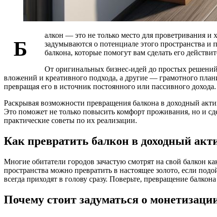
алкон — это не только место для проветривания и 
Б
задумываются о потенциале этого пространства и 
балкона, которые помогут вам сделать его действи
От оригинальных бизнес-идей до простых решений
вложений и креативного подхода, а другие — грамотного план
превращая его в источник постоянного или пассивного дохода.
Раскрывая возможности превращения балкона в доходный актив
Это поможет не только повысить комфорт проживания, но и с
практические советы по их реализации.
Как превратить балкон в доходный акт
Многие обитатели городов зачастую смотрят на свой балкон ка
пространства можно превратить в настоящее золото, если подойт
всегда приходят в голову сразу. Поверьте, превращение балкон
Почему стоит задуматься о монетизаци