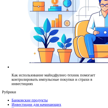
Как использование майндфулнес-техник помогает
контролировать импульсные покупки и страхи в
инвестициях
Рубрики
Банковские продукты
Инвестиции для начинающих