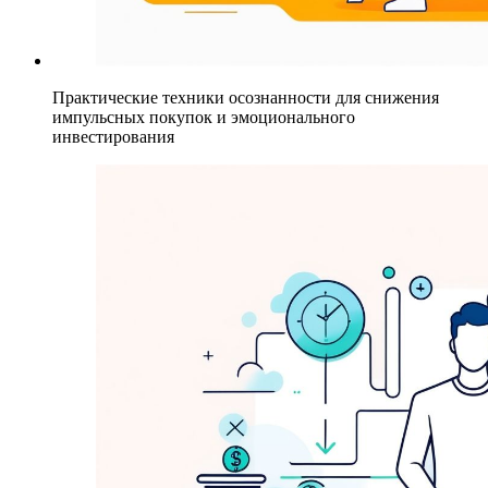
Практические техники осознанности для снижения
импульсных покупок и эмоционального
инвестирования