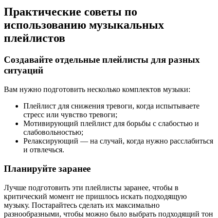
Практические советы по
использованию музыкальных
плейлистов
Создавайте отдельные плейлисты для разных
ситуаций
Вам нужно подготовить несколько комплектов музыки:
Плейлист для снижения тревоги, когда испытываете
стресс или чувство тревоги;
Мотивирующий плейлист для борьбы с слабостью и
слабовольностью;
Релаксирующий — на случай, когда нужно расслабиться
и отвлечься.
Планируйте заранее
Лучше подготовить эти плейлисты заранее, чтобы в
критический момент не пришлось искать подходящую
музыку. Постарайтесь сделать их максимально
разнообразными, чтобы можно было выбрать подходящий тон