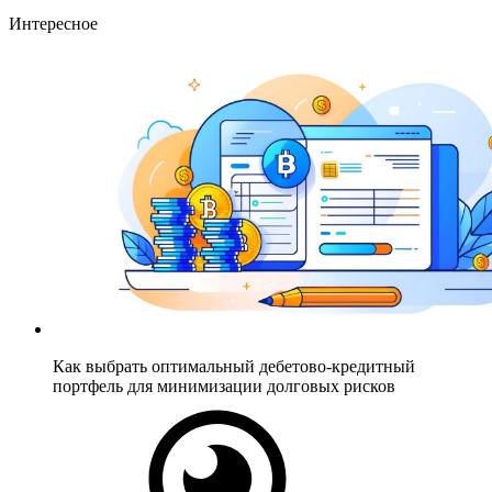
Интересное
Как выбрать оптимальный дебетово-кредитный
портфель для минимизации долговых рисков