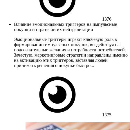
1376
Влияние эмоциональных триггеров на импульсные
покупки и стратегии их нейтрализации
Эмоциональные триггеры играют ключевую роль в
формировании импульсных покупок, воздействуя на
подсознательные желания и потребности потребителей.
Зачастую, маркетинговые стратегии направлены именно
на активацию этих триггеров, заставляя людей
принимать решения о покупке быстро...
1375