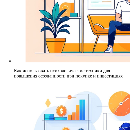
Как использовать психологические техники для
повышения осознанности при покупке и инвестициях