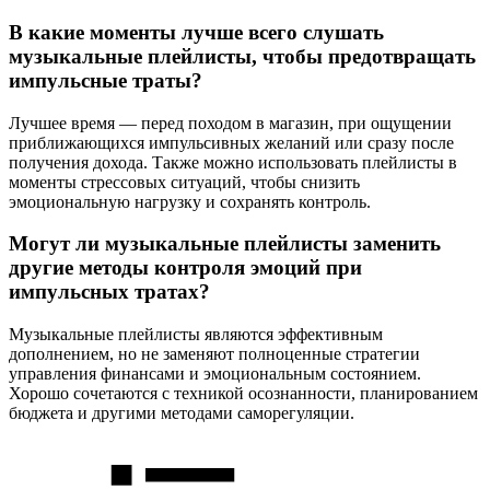
В какие моменты лучше всего слушать
музыкальные плейлисты, чтобы предотвращать
импульсные траты?
Лучшее время — перед походом в магазин, при ощущении
приближающихся импульсивных желаний или сразу после
получения дохода. Также можно использовать плейлисты в
моменты стрессовых ситуаций, чтобы снизить
эмоциональную нагрузку и сохранять контроль.
Могут ли музыкальные плейлисты заменить
другие методы контроля эмоций при
импульсных тратах?
Музыкальные плейлисты являются эффективным
дополнением, но не заменяют полноценные стратегии
управления финансами и эмоциональным состоянием.
Хорошо сочетаются с техникой осознанности, планированием
бюджета и другими методами саморегуляции.