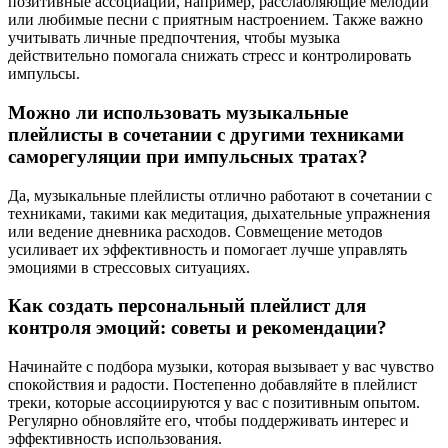
позитивные ассоциации, например, расслабляющие мелодии
или любимые песни с приятным настроением. Также важно
учитывать личные предпочтения, чтобы музыка
действительно помогала снижать стресс и контролировать
импульсы.
Можно ли использовать музыкальные
плейлисты в сочетании с другими техниками
саморегуляции при импульсных тратах?
Да, музыкальные плейлисты отлично работают в сочетании с
техниками, такими как медитация, дыхательные упражнения
или ведение дневника расходов. Совмещение методов
усиливает их эффективность и помогает лучше управлять
эмоциями в стрессовых ситуациях.
Как создать персональный плейлист для
контроля эмоций: советы и рекомендации?
Начинайте с подбора музыки, которая вызывает у вас чувство
спокойствия и радости. Постепенно добавляйте в плейлист
треки, которые ассоциируются у вас с позитивным опытом.
Регулярно обновляйте его, чтобы поддерживать интерес и
эффективность использования.