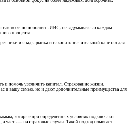
тавить основной фокус на более надежных, долгосрочных
ют ежемесячно пополнять ИИС, не задумываясь о каждом
жного процента.
рез пики и спады рынка и накопить значительный капитал для
ть и помочь увеличить капитал. Страхование жизни,
ас и вашу семью, но и дают дополнительные преимущества для
граммы, которые при определенных условиях подключают
 а часть — на страховые случаи. Такой подход помогает