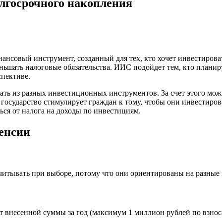
олгосрочного накопления
совый инструмент, созданный для тех, кто хочет инвестироват
ньшать налоговые обязательства. ИИС подойдет тем, кто планиру
спективе.
ь из разных инвестиционных инструментов. За счет этого можн
 государство стимулирует граждан к тому, чтобы они инвестиро
ся от налога на доходы по инвестициям.
енсии
читывать при выборе, потому что они ориентированы на разные
внесенной суммы за год (максимум 1 миллион рублей по взносам 