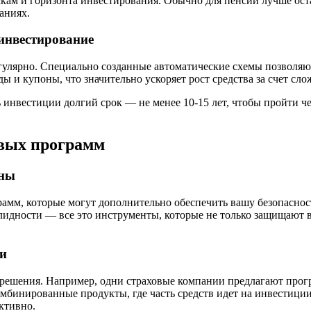
искам и горизонта инвестирования. Обычно для пенсии лучше ос
аниях.
еинвестирование
егулярно. Специально созданные автоматические схемы позволя
 и купоны, что значительно ускоряет рост средства за счет сло
инвестиции долгий срок — не менее 10-15 лет, чтобы пройти че
овых программ
жны
амм, которые могут дополнительно обеспечить вашу безопаснос
лидности — все это инструменты, которые не только защищают в
и
 решения. Например, одни страховые компании предлагают про
бинированные продукты, где часть средств идет на инвестиции,
ктивно.