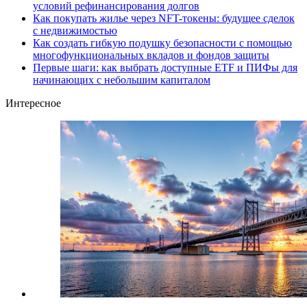
условий рефинансирования долгов
Как покупать жилье через NFT-токены: будущее сделок
с недвижимостью
Как создать гибкую подушку безопасности с помощью
многофункциональных вкладов и фондов защиты
Первые шаги: как выбрать доступные ETF и ПИФы для
начинающих с небольшим капиталом
Интересное