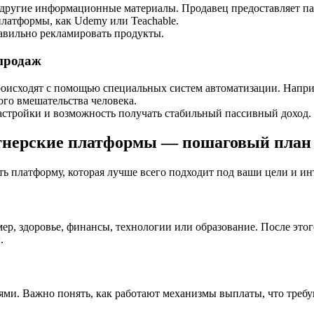
и другие информационные материалы. Продавец предоставляет п
платформы, как Udemy или Teachable.
равильно рекламировать продукты.
продаж
оисходят с помощью специальных систем автоматизации. Наприм
ого вмешательства человека.
стройки и возможность получать стабильный пассивный доход.
артнерские платформы — пошаговый план
ь платформу, которая лучше всего подходит под ваши цели и ин
ер, здоровье, финансы, технологии или образование. После это
.
ями. Важно понять, как работают механизмы выплаты, что требую