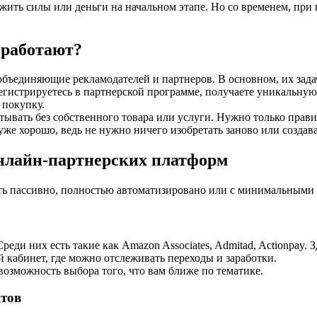
ожить силы или деньги на начальном этапе. Но со временем, при
 работают?
ъединяющие рекламодателей и партнеров. В основном, их задач
егистрируетесь в партнерской программе, получаете уникальную 
 покупку.
тывать без собственного товара или услуги. Нужно только прав
 уже хорошо, ведь не нужно ничего изобретать заново или созда
нлайн-партнерских платформ
ь пассивно, полностью автоматизировано или с минимальными 
и них есть такие как Amazon Associates, Admitad, Actionpay. З
 кабинет, где можно отслеживать переходы и заработки.
озможность выбора того, что вам ближе по тематике.
тов