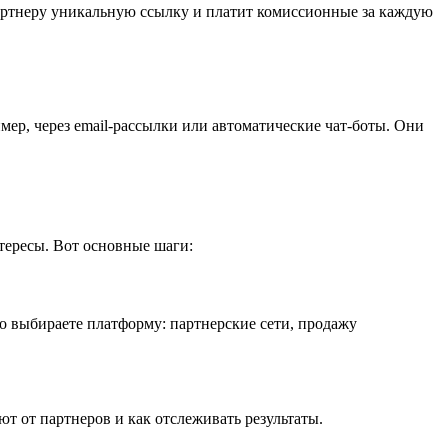
артнеру уникальную ссылку и платит комиссионные за каждую
ер, через email-рассылки или автоматические чат-боты. Они
тересы. Вот основные шаги:
го выбираете платформу: партнерские сети, продажу
т от партнеров и как отслеживать результаты.