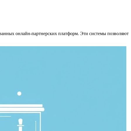
ованных онлайн-партнерских платформ. Эти системы позволяют