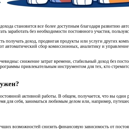
дохода становится все более доступным благодаря развитию ав
ть заработать без необходимости постоянного участия, пользу
ь получать доход, продвигая продукты или услуги других комп
т автоматический сбор комиссионных, аналитику и управление
евидны: снижение затрат времени, стабильный доход без посто
программы привлекательным инструментом для тех, кто стремит
нужен?
остоянной активной работы. В общем, получается, что вы один 
ремя для себя, заниматься любимым делом или, например, путешес
лучших возможностей снизить финансовую зависимость от постоя