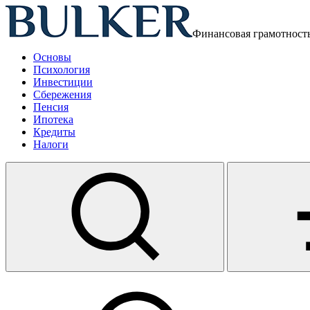
Финансовая грамотност
Основы
Психология
Инвестиции
Сбережения
Пенсия
Ипотека
Кредиты
Налоги