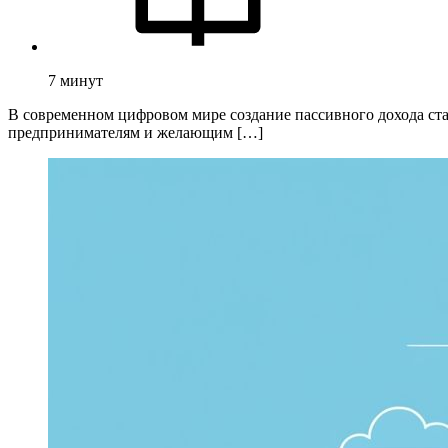
7
минут
В современном цифровом мире создание пассивного дохода ст
предпринимателям и желающим […]