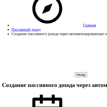
Главная
Пассивный доход
Создание пассивного дохода через автоматизированные 
Назад
Создание пассивного дохода через авт