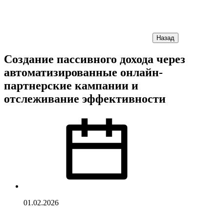
Назад
Создание пассивного дохода через
автоматизированные онлайн-
партнерские кампании и
отслеживание эффективности
01.02.2026