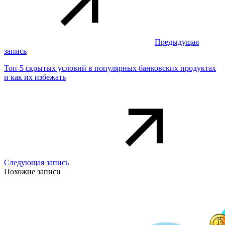
Предыдущая
запись
Топ-5 скрытых условий в популярных банковских продуктах
и как их избежать
Следующая запись
Похожие записи