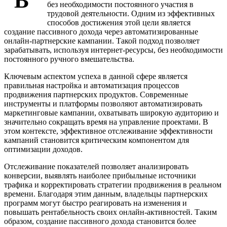
В
без необходимости постоянного участия в
трудовой деятельности. Одним из эффективных
способов достижения этой цели является
создание пассивного дохода через автоматизированные
онлайн-партнерские кампании. Такой подход позволяет
зарабатывать, используя интернет-ресурсы, без необходимости
постоянного ручного вмешательства.
Ключевым аспектом успеха в данной сфере является
правильная настройка и автоматизация процессов
продвижения партнерских продуктов. Современные
инструменты и платформы позволяют автоматизировать
маркетинговые кампании, охватывать широкую аудиторию и
значительно сокращать время на управление проектами. В
этом контексте, эффективное отслеживание эффективности
кампаний становится критическим компонентом для
оптимизации доходов.
Отслеживание показателей позволяет анализировать
конверсии, выявлять наиболее прибыльные источники
трафика и корректировать стратегии продвижения в реальном
времени. Благодаря этим данным, владельцы партнерских
программ могут быстро реагировать на изменения и
повышать рентабельность своих онлайн-активностей. Таким
образом, создание пассивного дохода становится более