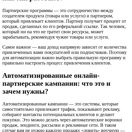
Партнерские программы — это сотрудничество между
создателем продукта (товара или услуги) и партнером,
который привлекает клиентов. Партнер получает процент от
продаж, сделанных по его реферальной ссылке. Так человек,
который ни на что не тратит свои ресурсы, может
зарабатывать, рекомендуя чужие товары или услуги.
Самое важное — ваш доход напрямую зависит от количества
привлеченных вами покупателей или подписчиков. Поэтому
для автоматизации важно выбрать правильную программу и
правильно настроить процесс привлечения клиентов.
Автоматизированные онлайн-
партнерские кампании: что это и
зачем нужны?
Автоматизированные кампании — это системы, которые
самостоятельно привлекают трафик, показывают рекламу,
собирают контакты потенциальных клиентов и делают
покупки. Это можно делать через автоматические воронки
продаж, лендинги, рассылки и рекламные сети. В таком
случае вам не нужно каждую продажу «ловить» вручную —