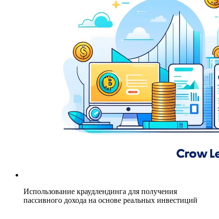
Использование краудлендинга для получения
пассивного дохода на основе реальных инвестиций