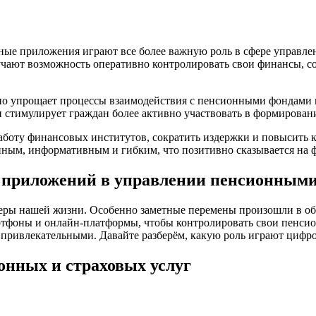
ые приложения играют все более важную роль в сфере управл
учают возможность оперативно контролировать свои финансы, с
о упрощает процессы взаимодействия с пенсионными фондами и
и стимулирует граждан более активно участвовать в формирова
оту финансовых институтов, сократить издержки и повысить к
пным, информативным и гибким, что позитивно сказывается на 
 приложений в управлении пенсионными
еры нашей жизни. Особенно заметные перемены произошли в обл
ртфоны и онлайн-платформы, чтобы контролировать свои пенсио
нь привлекательными. Давайте разберём, какую роль играют циф
онных и страховых услуг