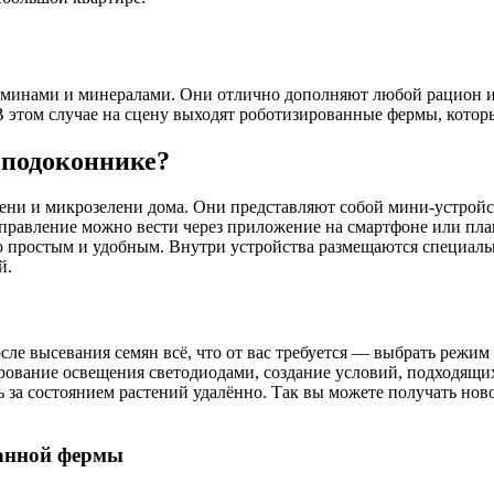
минами и минералами. Они отлично дополняют любой рацион и о
В этом случае на сцену выходят роботизированные фермы, которы
 подоконнике?
ени и микрозелени дома. Они представляют собой мини-устройс
управление можно вести через приложение на смартфоне или план
 простым и удобным. Внутри устройства размещаются специальн
й.
ле высевания семян всё, что от вас требуется — выбрать режим
рование освещения светодиодами, создание условий, подходящих
а состоянием растений удалённо. Так вы можете получать новост
анной фермы