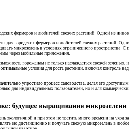
дских фермеров и любителей свежих растений. Одной из иннов
ы для городских фермеров и любителей свежих растений. Одно
ивать микрозелень в условиях ограниченного пространства. С
уемы через мобильные приложения.
можность горожанам не только наслаждаться свежей зеленью, но
 оптимальные условия для роста растений, включая контроль на
начительно упростило процесс садоводства, делая его доступны
лько для индивидуальных пользователей, но и для коммерчески
ке: будущее выращивания микрозелени п
нь экологичной и при этом не тратить много времени на уход за 
авлять ею дистанционно и получать свежую микрозелень в любое
ебольшой квартире.