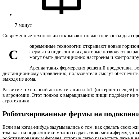
7
минут
Современные технологии открывают новые горизонты для горо
овременные технологии открывают новые горизонт
С
фермы на подоконниках, которые позволяют выращ
могут быть дистанционно настроены и контролир
Аренда таких фермерских решений предоставит воз
дистанционному управлению, пользователи смогут обеспечить
выходя из дома.
Развитие технологий автоматизации и IoT (интернета вещей) з
в агрономии. Этот подход к выращиванию пищи подойдет не то
агротехники.
Роботизированные фермы на подоконни
Если вы когда-нибудь задумывались о том, как сделать свою жиз
том, как на подоконнике можно создать свою мини-ферму, упр
роботизированным фермам, которые легко разместить даже в н