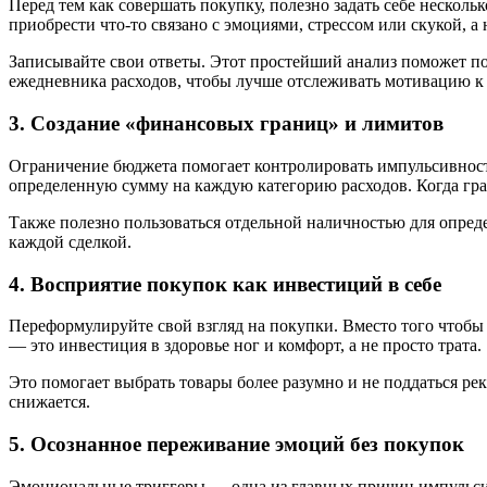
Перед тем как совершать покупку, полезно задать себе несколь
приобрести что-то связано с эмоциями, стрессом или скукой, а
Записывайте свои ответы. Этот простейший анализ поможет пон
ежедневника расходов, чтобы лучше отслеживать мотивацию к
3. Создание «финансовых границ» и лимитов
Ограничение бюджета помогает контролировать импульсивност
определенную сумму на каждую категорию расходов. Когда гра
Также полезно пользоваться отдельной наличностью для опреде
каждой сделкой.
4. Восприятие покупок как инвестиций в себе
Переформулируйте свой взгляд на покупки. Вместо того чтобы 
— это инвестиция в здоровье ног и комфорт, а не просто трата.
Это помогает выбрать товары более разумно и не поддаться ре
снижается.
5. Осознанное переживание эмоций без покупок
Эмоциональные триггеры — одна из главных причин импульсивн