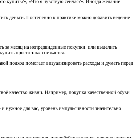
это купить?», «Что я чувствую сейчас?». Иногда желание
атить деньги. Постепенно к практике можно добавить ведение
ть за месяц на непредвиденные покупки, или выделить
купить просто так» снижается.
кой подход помогает визуализировать расходы и думать перед
своё качество жизни. Например, покупка качественной обуви
е и нужное для вас, уровень импульсивности значительно
, грусти или утомления, попробуйте заменить покупку другим