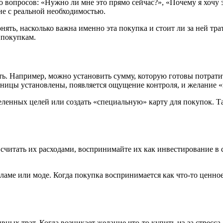
ко вопросов: «Нужно ли мне это прямо сейчас?», «Почему я хочу 
 не с реальной необходимостью.
ять, насколько важна именно эта покупка и стоит ли за ней тр
 покупкам.
ь. Например, можно установить сумму, которую готовы потрати
ницы установлены, появляется ощущение контроля, и желание «
ленных целей или создать «специальную» карту для покупок. Та
считать их расходами, воспринимайте их как инвестирование в 
кламе или моде. Когда покупка воспринимается как что-то ценно
ых трат. Когда возникает желание что-то купить из-за стресса