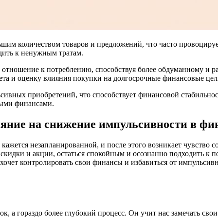
льшим количеством товаров и предложений, что часто провоциру
дить к ненужным тратам.
отношение к потреблению, способствуя более обдуманному и р
ета и оценку влияния покупки на долгосрочные финансовые цел
льсивных приобретений, что способствует финансовой стабильно
ными финансами.
ияние на снижение импульсивности в фи
а кажется незапланированной, и после этого возникает чувство 
е скидки и акции, остаться спокойным и осознанно подходить к 
 хочет контролировать свои финансы и избавиться от импульсивн
, а гораздо более глубокий процесс. Он учит нас замечать свои