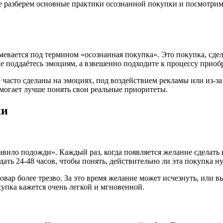
тье разберем основные практики осознанной покупки и посмотри
умевается под термином «осознанная покупка». Это покупка, сд
е поддаётесь эмоциям, а взвешенно подходите к процессу приобр
 часто сделаны на эмоциях, под воздействием рекламы или из-з
омогает лучше понять свои реальные приоритеты.
ки
вило подожди». Каждый раз, когда появляется желание сделать п
дать 24-48 часов, чтобы понять, действительно ли эта покупка
овар более трезво. За это время желание может исчезнуть, или в
упка кажется очень легкой и мгновенной.