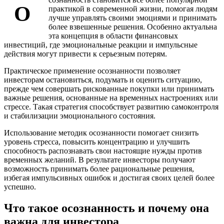
О
практикой в современной жизни, помогая людям
лучше управлять своими эмоциями и принимать
более взвешенные решения. Особенно актуальна
эта концепция в области финансовых
инвестиций, где эмоциональные реакции и импульсные
действия могут привести к серьезным потерям.
Практическое применение осознанности позволяет
инвесторам остановиться, подумать и оценить ситуацию,
прежде чем совершать рискованные покупки или принимать
важные решения, основанные на временных настроениях или
стрессе. Такая стратегия способствует развитию самоконтроля
и стабилизации эмоционального состояния.
Использование методик осознанности помогает снизить
уровень стресса, повысить концентрацию и улучшить
способность распознавать свои настоящие нужды против
временных желаний. В результате инвесторы получают
возможность принимать более рациональные решения,
избегая импульсивных ошибок и достигая своих целей более
успешно.
Что такое осознанность и почему она
важна для инвестора