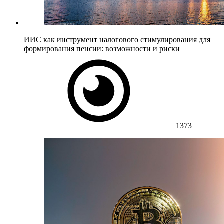
ИИС как инструмент налогового стимулирования для
формирования пенсии: возможности и риски
1373