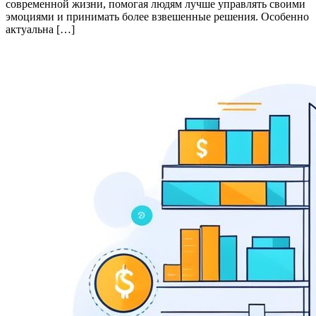
современной жизни, помогая людям лучше управлять своими
эмоциями и принимать более взвешенные решения. Особенно
актуальна […]