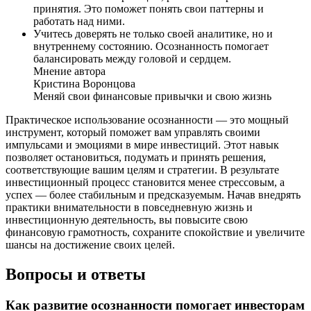
принятия. Это поможет понять свои паттерны и
работать над ними.
Учитесь доверять не только своей аналитике, но и
внутреннему состоянию. Осознанность помогает
балансировать между головой и сердцем.
Мнение автора
Кристина Воронцова
Меняй свои финансовые привычки и свою жизнь
Практическое использование осознанности — это мощный
инструмент, который поможет вам управлять своими
импульсами и эмоциями в мире инвестиций. Этот навык
позволяет остановиться, подумать и принять решения,
соответствующие вашим целям и стратегии. В результате
инвестиционный процесс становится менее стрессовым, а
успех — более стабильным и предсказуемым. Начав внедрять
практики внимательности в повседневную жизнь и
инвестиционную деятельность, вы повысите свою
финансовую грамотность, сохраните спокойствие и увеличите
шансы на достижение своих целей.
Вопросы и ответы
Как развитие осознанности помогает инвесторам