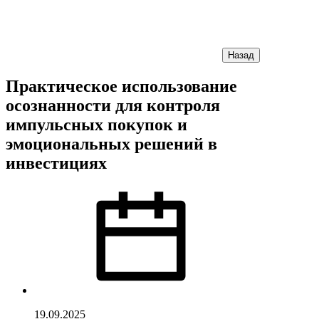
Назад
Практическое использование
осознанности для контроля
импульсных покупок и
эмоциональных решений в
инвестициях
19.09.2025