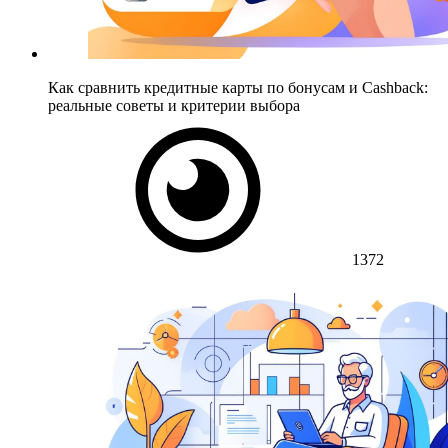
Как сравнить кредитные карты по бонусам и Cashback:
реальные советы и критерии выбора
1372