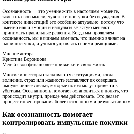
Осознанность — это умение жить в настоящем моменте,
замечать свои мысли, чувства и поступки без осуждения. В
контексте инвестиций это особенно актуально, потому что
именно наши эмоции и импульсы зачастую мешают
принимать правильные решения. Когда мы проявляем
осознанность, мы начинаем замечать, что именно влияет на
наши поступки, и учимся управлять своими реакциями.
Мнение автора
Кристина Воронцова
Меняй свои финансовые привычки и свою жизнь
Многие инвесторы сталкиваются с ситуациями, когда
волнение, страх или жадность заставляют их совершать
импульсивные сделки, которые потом могут привести к
убыткам. Осознанность помогает остановиться и понять, что
происходит внутри, прежде чем действовать. Это делает
процесс инвестирования более осознанным и результативным.
Как осознанность помогает
контролировать импульсные покупки