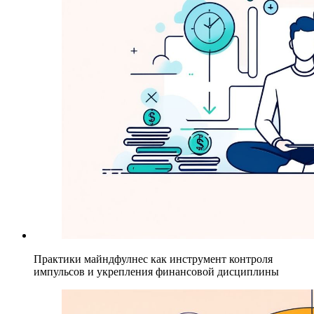
Практики майндфулнес как инструмент контроля
импульсов и укрепления финансовой дисциплины