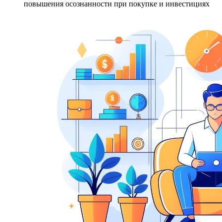
повышения осознанности при покупке и инвестициях