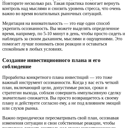
Повторите несколько раз. Такая практика помогает вернуть
контроль над мыслями и снизить уровень стресса, что очень
важно во время волатильных рыночных ситуаций.
Медитация на внимательность — это еще один способ
укрепить осознанность. Вы можете выделять определенное
время, например, по 5-10 минут в день, чтобы просто сидеть и
наблюдать за своим дыханием, мыслями и ощущениями. Это
помогает лучше понимать свои реакции и оставаться
спокойным в любых условиях.
Создание инвестиционного плана и его
соблюдение
Проработка конкретного плана инвестиций — это тоже
важный инструмент осознанности. Когда у вас есть четкий
план, включающий цели, допустимые риски, сроки и
стратегии выхода, соблазн совершить импульсивную сделку
значительно снижается. Вы просто возвращаетесь к своему
плану и действуете согласно ему, а не под влиянием эмоций
или слухов рынка.
Важно периодически пересматривать свой план, осознавая
изменения ситуации и свои собственные реакции, чтобы