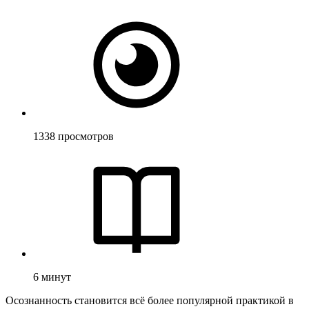
1338
просмотров
6
минут
Осознанность становится всё более популярной практикой в