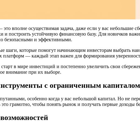
— это вполне осуществимая задача, даже если у вас небольшие
ки и построить устойчивую финансовую базу. Для новичков важ
ьно безопасными и эффективными.
ные шаги, которые помогут начинающим инвесторам выбрать на
их платформ — каждый этап важен для формирования уверенност
старт в мире инвестиций и постепенно увеличить свои сбережен
бое внимание при их выборе.
инструменты с ограниченным капиталом
утанными, особенно когда у вас небольшой капитал. Но не переж
ь это грамотно, чтобы понять рынок и получать первые доходы б
 возможностей