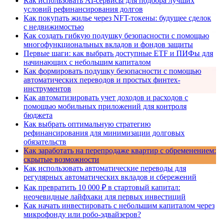
Как использовать AI-сервисы для подбора лучших
условий рефинансирования долгов
Как покупать жилье через NFT-токены: будущее сделок
с недвижимостью
Как создать гибкую подушку безопасности с помощью
многофункциональных вкладов и фондов защиты
Первые шаги: как выбрать доступные ETF и ПИФы для
начинающих с небольшим капиталом
Как формировать подушку безопасности с помощью
автоматических переводов и простых финтех-
инструментов
Как автоматизировать учет доходов и расходов с
помощью мобильных приложений для контроля
бюджета
Как выбрать оптимальную стратегию
рефинансирования для минимизации долговых
обязательств
Как заработать на перепродаже квартир с обременением:
скрытые возможности
Как использовать автоматические переводы для
регулярных автоматических вкладов и сбережений
Как превратить 10 000 ₽ в стартовый капитал:
неочевидные лайфхаки для первых инвестиций
Как начать инвестировать с небольшим капиталом через
микрофонду или робо-эдвайзеров?