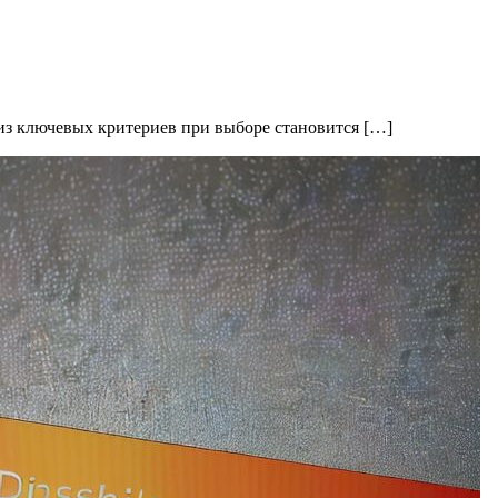
из ключевых критериев при выборе становится […]