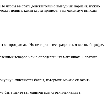
 Но чтобы выбрать действительно выгодный вариант, нужно
оможет понять, какая карта принесет вам максимум выгоды
исит от программы. Но не торопитесь радоваться высокой цифре,
ленных товаров или в определенных магазинах. Обратите
покупку начисляются баллы, которыми можно оплатить
огут быть менее выгодными или ограниченными в