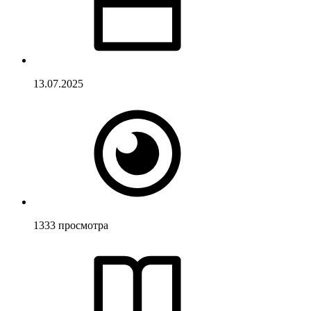
13.07.2025
1333
просмотра