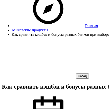
Главная
Банковские продукты
Как сравнить кэшбэк и бонусы разных банков при выборе
Назад
Как сравнить кэшбэк и бонусы разных 