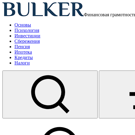
Финансовая грамотност
Основы
Психология
Инвестиции
Сбережения
Пенсия
Ипотека
Кредиты
Налоги