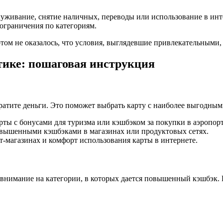
служивание, снятие наличных, переводы или использование в инт
ограничения по категориям.
потом не оказалось, что условия, выглядевшие привлекательным
тике: пошаговая инструкция
тратите деньги. Это поможет выбрать карту с наиболее выгодны
рты с бонусами для туризма или кэшбэком за покупки в аэропор
овышенными кэшбэками в магазинах или продуктовых сетях.
-магазинах и комфорт использования карты в интернете.
внимание на категории, в которых дается повышенный кэшбэк. В