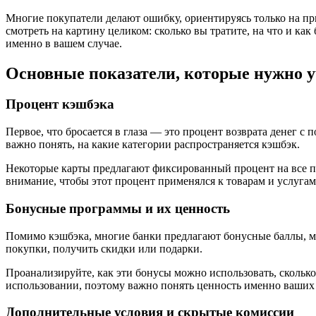
Многие покупатели делают ошибку, ориентируясь только на п
смотреть на картину целиком: сколько вы тратите, на что и к
именно в вашем случае.
Основные показатели, которые нужно 
Процент кэшбэка
Первое, что бросается в глаза — это процент возврата денег с
важно понять, на какие категории распространяется кэшбэк.
Некоторые карты предлагают фиксированный процент на все п
внимание, чтобы этот процент применялся к товарам и услугам
Бонусные программы и их ценность
Помимо кэшбэка, многие банки предлагают бонусные баллы, м
покупки, получить скидки или подарки.
Проанализируйте, как эти бонусы можно использовать, скольк
использовании, поэтому важно понять ценность именно ваших
Дополнительные условия и скрытые комиссии