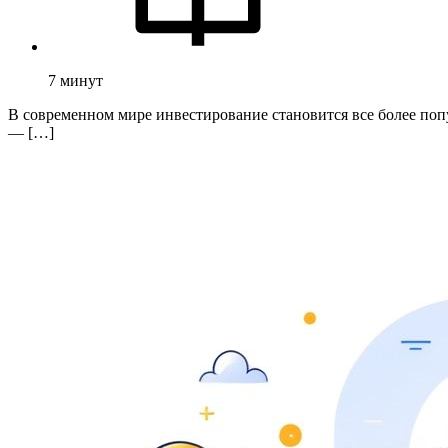
7
минут
В современном мире инвестирование становится все более по
— […]