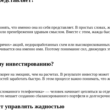
онять, что именно она из себя представляет. В простых словах,
ка или пренебрежения здравым смыслом. Вместе с этим, жажда б
орячих» акций, недоразработанных схем или высокорискованных
анчивается она именно ими. Поэтому понимание сил, движущих э
му инвестированию?
орее на эмоциях, чем на расчетах. В результате инвестор может
стей заработать быстро. В этом процессе важно понимать, что 
сломанного телефончика» — человек начинает цепляться за отде
это мешает созданию сбалансированного портфеля и долгосрочно
ет управлять жадностью