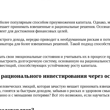
 более популярным способом приумножения капитала. Однако, 
мешает принимать взвешенные и рациональные решения. Осознан
ент для достижения финансовых целей.
трого дохода, нередко приводит к необдуманным рискам и поте
дикатора для более взвешенных решений. Такой подход способст
ать свои эмоциональные состояния и учитывать их в процессе п
ыстроить долгосрочную систему, основанную на рациональности
нвестиций, способствующих устойчивому росту капитала.
 рационального инвестирования через о
ловеческих эмоций, которая зачастую мешает принимать взвеш
, гонятся за быстрым доходом, забывая о рисках и здоровом смы
нно и с меньшими потерями? Всё это возможно, если научиться 
редставляет?