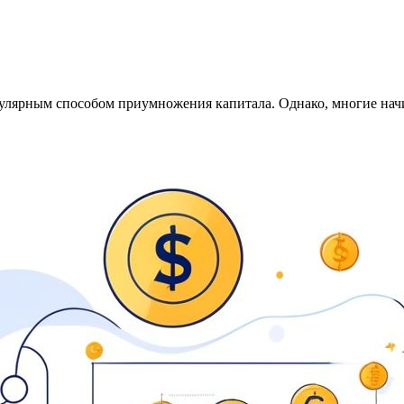
пулярным способом приумножения капитала. Однако, многие нач