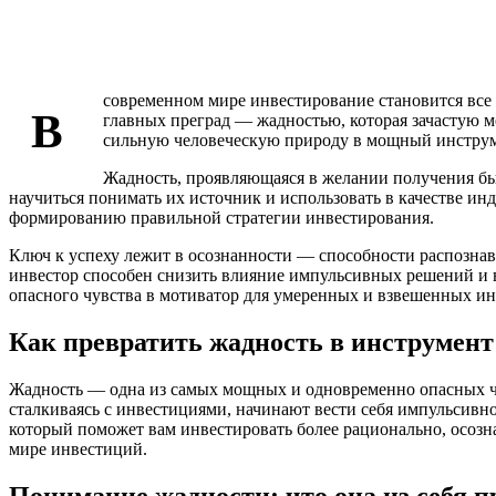
современном мире инвестирование становится все
В
главных преград — жадностью, которая зачастую 
сильную человеческую природу в мощный инструм
Жадность, проявляющаяся в желании получения быс
научиться понимать их источник и использовать в качестве ин
формированию правильной стратегии инвестирования.
Ключ к успеху лежит в осознанности — способности распознав
инвестор способен снизить влияние импульсивных решений и в
опасного чувства в мотиватор для умеренных и взвешенных и
Как превратить жадность в инструмент
Жадность — одна из самых мощных и одновременно опасных че
сталкиваясь с инвестициями, начинают вести себя импульсивно
который поможет вам инвестировать более рационально, осозна
мире инвестиций.
Понимание жадности: что она из себя п