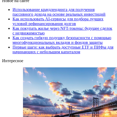
Новое на сайте
Использование краудлендинга для получения
пассивного дохода на основе реальных инвестиций
Как использовать AI-сервисы для подбора лучших
условий рефинансирования долгов
Как покупать жилье через NFT-токены: будущее сделок
с недвижимостью
Как создать гибкую подушку безопасности с помощью
многофункциональных вкладов и фондов защиты
Первые шаги: как выбрать доступные ETF и ПИФы для
начинающих с небольшим капиталом
Интересное