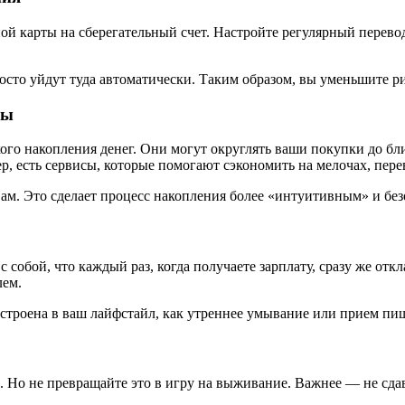
й карты на сберегательный счет. Настройте регулярный перево
осто уйдут туда автоматически. Таким образом, вы уменьшите р
сы
го накопления денег. Они могут округлять ваши покупки до бл
 есть сервисы, которые помогают сэкономить на мелочах, перев
вам. Это сделает процесс накопления более «интуитивным» и бе
 собой, что каждый раз, когда получаете зарплату, сразу же от
лем.
встроена в ваш лайфстайл, как утреннее умывание или прием пи
. Но не превращайте это в игру на выживание. Важнее — не сдава