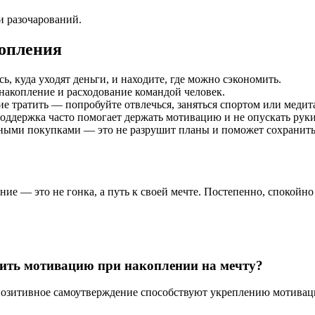
и разочарований.
копления
 куда уходят деньги, и находите, где можно сэкономить.
 накопление и расходование командой человек.
ие тратить — попробуйте отвлечься, заняться спортом или медит
поддержка часто помогает держать мотивацию и не опускать руки
тными покупками — это не разрушит планы и поможет сохранить
ние — это не гонка, а путь к своей мечте. Постепенно, спокойн
нить мотивацию при накоплении на мечту?
 позитивное самоутверждение способствуют укреплению мотиваци