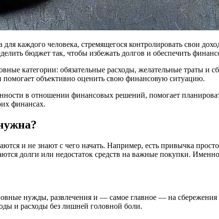
 для каждого человека, стремящегося контролировать свои дох
ределить бюджет так, чтобы избежать долгов и обеспечить финан
овные категории: обязательные расходы, желательные траты и сб
и помогает объективно оценить свою финансовую ситуацию.
анности в отношении финансовых решений, помогает планироват
оих финансах.
 нужна?
ваются и не знают с чего начать. Например, есть привычка прос
аются долги или недостаток средств на важные покупки. Именно д
сновные нужды, развлечения и — самое главное — на сбережения 
ходы и расходы без лишней головной боли.