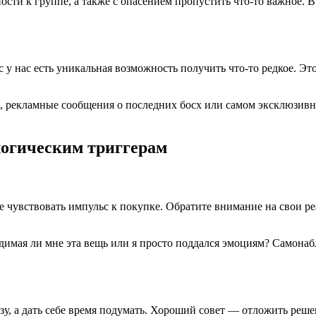
сти к группе, а также с опасением пропустить что-то важное. В
 нас есть уникальная возможность получить что-то редкое. Это
 рекламные сообщения о последних босх или самом эксклюзивн
логическим триггерам
 чувствовать импульс к покупке. Обратите внимание на свои ре
ходимая ли мне эта вещь или я просто поддался эмоциям? Самон
зу, а дать себе время подумать. Хороший совет — отложить решени