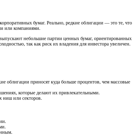
орпоративных бумаг. Реально, редкие облигации — это те, что
ми или компаниями.
 выпускают небольшие партии ценных бумаг, ориентированных
ходностью, так как риск их владения для инвестора увеличен.
кие облигации приносят куда больше процентов, чем массовые
шениях, которые делают их привлекательными.
х ниш или секторов.
ии.
ми.
анным.