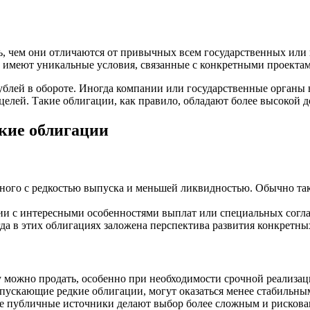
, чем они отличаются от привычных всем государственных или к
 имеют уникальные условия, связанные с конкретными проекта
блей в обороте. Иногда компании или государственные органы
лей. Такие облигации, как правило, обладают более высокой до
кие облигации
нного с редкостью выпуска и меньшей ликвидностью. Обычно та
ии с интересными особенностями выплат или специальных согла
а в этих облигациях заложена перспектива развития конкретны
у можно продать, особенно при необходимости срочной реализац
ускающие редкие облигации, могут оказаться менее стабильны
е публичные источники делают выбор более сложным и рисков