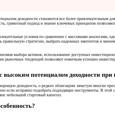
нциалом доходности становится все более привлекательным для 
сть, грамотный подход и знание ключевых принципов позволяю
влекательные условия по сравнению с массовыми аналогами, одн
ть правильную стратегию, выбрать надежных эмитентов и миними
анизмов выбора активов, использование доступных инвестицио
ние рыночных тенденций позволяют новичкам успешно инвестир
 с высоким потенциалом доходности при
 хорошую доходность, о редких облигациях зачастую многие про
нно если исправно подобрать подходящие инструменты. В этой ст
 вас небольшой стартовый капитал.
особенность?