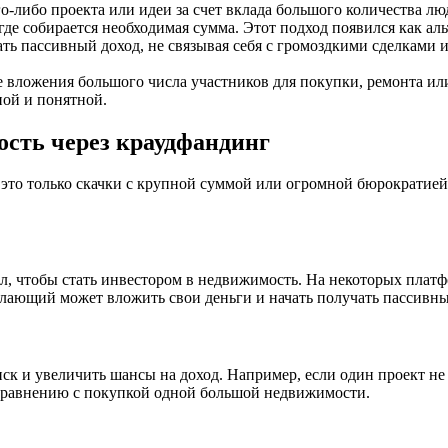
о-либо проекта или идеи за счет вклада большого количества лю
де собирается необходимая сумма. Этот подход появился как а
чать пассивный доход, не связывая себя с громоздкими сделками
 вложения большого числа участников для покупки, ремонта или
ной и понятной.
сть через краудфандинг
это только скачки с крупной суммой или огромной бюрократией
, чтобы стать инвестором в недвижимость. На некоторых платфо
елающий может вложить свои деньги и начать получать пассивны
иск и увеличить шансы на доход. Например, если один проект н
 сравнению с покупкой одной большой недвижимости.