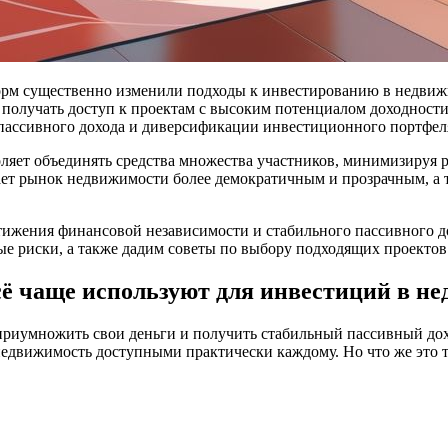
орм существенно изменили подходы к инвестированию в недвижи
олучать доступ к проектам с высоким потенциалом доходности 
пассивного дохода и диверсификации инвестиционного портфел
яет объединять средства множества участников, минимизируя 
ает рынок недвижимости более демократичным и прозрачным, а 
ижения финансовой независимости и стабильного пассивного до
е риски, а также дадим советы по выбору подходящих проектов
всё чаще используют для инвестиций в н
 приумножить свои деньги и получить стабильный пассивный до
едвижимость доступными практически каждому. Но что же это т