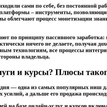
иходили сами по себе, без постоянной р
 платформы – инструменты, позволяющие
ы облегчают процесс монетизации знаний
т по принципу пассивного заработка: в
ктически ничего не делаете, получая дох
нным технологиям, все процессы интегр
стороны владельца.
уги и курсы? Плюсы таког
дня — одна из самых популярных ниш для
х усилий, а дальше его продажа происхо
й на базе онлайн-услуг и курсов включа