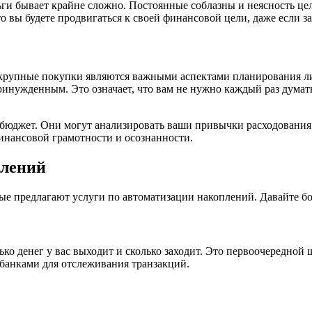
ньги бывает крайне сложно. Постоянные соблазны и неясность це
 вы будете продвигаться к своей финансовой цели, даже если за
 крупные покупки являются важными аспектами планирования л
инужденным. Это означает, что вам не нужно каждый раз думать 
 бюджет. Они могут анализировать ваши привычки расходования
нансовой грамотности и осознанности.
плений
ые предлагают услуги по автоматизации накоплений. Давайте б
ко денег у вас выходит и сколько заходит. Это первоочередной
 банками для отслеживания транзакций.