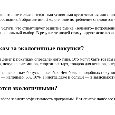
лиентов не только выгодными условиями кредитования или ста
осознанный образ жизни. Экологичное потребление становится ч
слуги, что стимулирует развитие рынка «зеленого» потребления
равильный выбор. В результате людей стимулируют использоват
ком за экологичные покупки?
 денег к покупкам определенного типа. Это могут быть товары 
покупка витаминов, спортинвентаря, товаров для веганов, энер
и начисляет вам бонусы — кешбэк. Чем больше подобных покупок
 — например, 5%, 10%, а иногда даже и больше — в зависимост
аются экологичными?
выбора зависит эффективность программы. Вот список наиболее