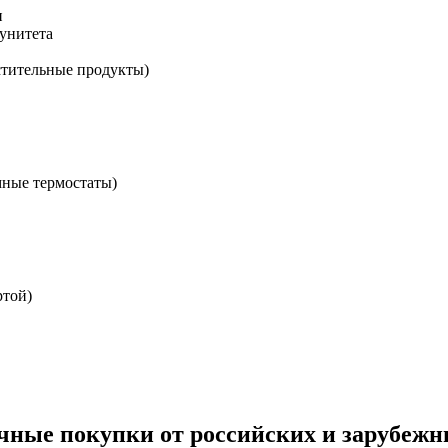
и
унитета
стительные продукты)
мные термостаты)
ртой)
чные покупки от российских и зарубежн